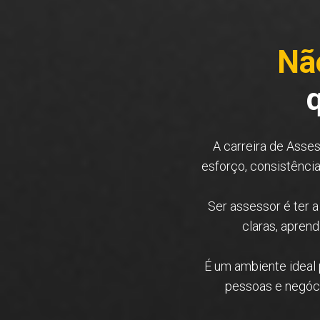
Não
A carreira de Asse
esforço, consistência
Ser assessor é ter a
claras, apren
É um ambiente ideal
pessoas e negóci