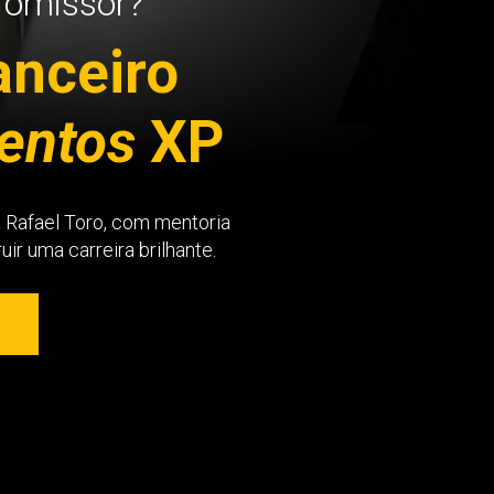
romissor?
anceiro
entos
XP
a Rafael Toro, com mentoria
ir uma carreira brilhante.