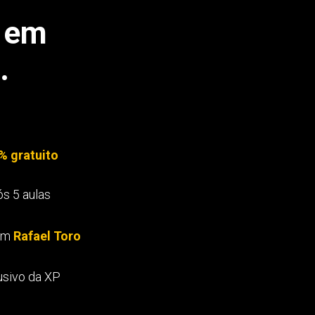
á em
.
% gratuito
ós 5 aulas
com
Rafael Toro
usivo da XP