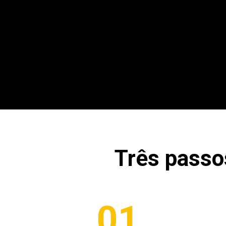
Três passo
01