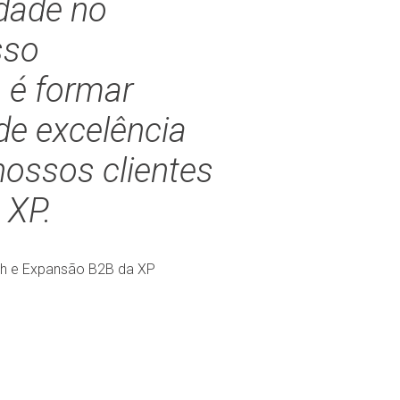
dade no
sso
é formar
 de excelência
nossos clientes
 XP.
th e Expansão B2B da XP