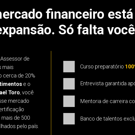
ercado financeiro est
expansão. Só falta você
e Assessor de
Curso preparatório
100
s mais
do cerca de 20%
Entrevista garantida ap
stimentos
e o
ael Toro
, você
esse mercado
Mentoria de carreira 
rtificação
em mais de 500
Banco de talentos excl
lhados pelo país.