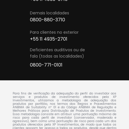
Demais localidades
0800-880-3710
Para clientes no exterior
+55 11 4935-2701
Deficientes auditivos ou
de
fala (todas as localidades)
0800-771-0101
Para fins de verificação da adequação do perfil do investidor aos
serviços e produtos de investimento oferecidos pela XP
Investimentos, utilizamos a metodologia de adequação dos
produtos por portfólio, nos termos das Regras e Procedimentos
ANBIMA de Suitability nº 01 e do Código ANBIMA de Regulação e
Melhores Práticas para Distribuição de Produtos de Investimento.
Essa metodologia consiste em atribuir uma pontuação máxima de
risco para cada perfil de investidor (conservador, moderado e
agressivo), bem como uma pontuação de risco para cada um dos
produtos oferecidos pela XP Investimentos, de modo que todos os
clientes possam ter acesso a todos os produtos, desde que dentro