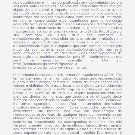
das quantidades e limites da pontuação de risco definidas para o
seu perfil. Antes de aplicar nos produtos e/ou contratar os serviços
objeto deste material, é importante que você verifique se a sua
pontuação de risco atual comporta a aplicação nos produtos e/ou a
contratação dos serviços em questão, bem como se há limitações
de volume, concentração e/ou quantidade para a aplicação
desejada. Você pode consultar essas informações diretamente no
momento da transmissão da sua ordem ou, ainda, consultando o
risco geral da sua carteira na tela de carteira (Visão Risco). Caso a
sua pontuação de risco atual não comporte a
aplicação/contratação pretendida, ou caso existam limitações em
relação à quantidade e/ou volume financeiro para a referida
aplicação/contratação, isso significa que, com base na composição
atual da sua carteira, essa aplicação/contratação não está
adequada ao seu perfil. Em caso de dúvidas sobre o processo de
adequação dos produtos oferecidos pela XP Investimentos ao seu
perfil de investidor, consulte o FAQ em
https://conteudos.xpi.com.br/aprenda-a-
investir/relatorios/politicas-de-investimentos.
Este material foi elaborado pela marca XP Investimentos CCTVM S/A,
tem caráter meramente informativo, não sendo uma recomendação
quanto à manutenção, compra ou venda de ativos financeiros e
valores mobiliários. Os prazos, taxas e condições aqui contidas são
meramente indicativas e estão sujeitos a alterações sem aviso
prévio. A XP exime-se de toda e qualquer responsabilidade por
prejuízos, diretos ou indiretos, que decorram da utilização deste
material, não concedendo nenhuma garantia sobre o seu conteúdo.
Os ativos, operações, fundos e/ou instrumentos financeiros
discutidos neste material podem não ser adequados para todos os
investidores. Este material não leva em consideração as
necessidades específicas de qualquer investidor, devendo esses
obterem orientação financeira independente antes de tomar uma
decisão de investimento. Os desempenhos anteriores não são
necessariamente indicativos de resultados futuros. Investimentos
nos mercados financeiros e de capitais estão sujeitos a riscos de
perda superior ao valor total do capital investido. Este material é